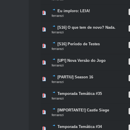
Eu imploro: LEIA!
0 Voto(s) - 0 de 5 na totalidade
1
2
3
4
5
ferrarezi
[S16] O que tem de novo? Nada.
0 Voto(s) - 0 de 5 na totalidade
1
2
3
4
5
ferrarezi
[S16] Período de Testes
0 Voto(s) - 0 de 5 na totalidade
1
2
3
4
5
ferrarezi
[UP!] Nova Versão do Jogo
0 Voto(s) - 0 de 5 na totalidade
1
2
3
4
5
ferrarezi
[PARTIU] Season 16
0 Voto(s) - 0 de 5 na totalidade
1
2
3
4
5
ferrarezi
Temporada Temática #35
0 Voto(s) - 0 de 5 na totalidade
1
2
3
4
5
ferrarezi
[IMPORTANTE!] Castle Siege
0 Voto(s) - 0 de 5 na totalidade
1
2
3
4
5
ferrarezi
Temporada Temática #34
0 Voto(s) - 0 de 5 na totalidade
1
2
3
4
5