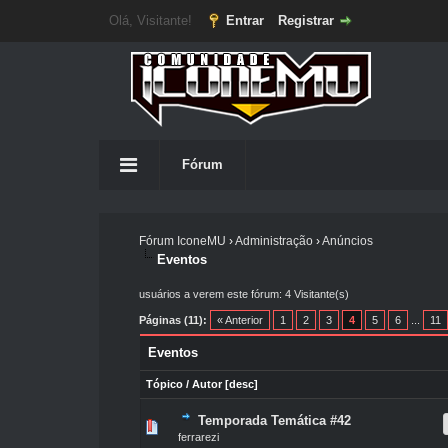
Olá, Visitante!
Entrar
Registrar
Fórum
Fórum IconeMU
›
Administração
›
Anúncios
Eventos
usuários a verem este fórum: 4 Visitante(s)
Páginas (11):
« Anterior
1
2
3
4
5
6
...
11
Eventos
Tópico
/
Autor
[
desc
]
Temporada Temática #42
0 Voto(s) - 0 de 5 na totalidade
1
2
3
4
5
ferrarezi