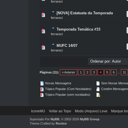
ferrarezi
[NOVA] Estatueta da Temporada
0 Voto(s) - 0 de 5 na totalidade
1
2
3
4
5
ferrarezi
Temporada Temática #33
0 Voto(s) - 0 de 5 na totalidade
1
2
3
4
5
ferrarezi
MUFC 14/07
0 Voto(s) - 0 de 5 na totalidade
1
2
3
4
5
ferrarezi
Páginas (11):
« Anterior
1
2
3
4
5
6
...
11
Novas Mensagens
Sem Novas Mensa
Tópico Popular (Com Novidades)
Contém Mensagen
Tópico Popular (sem novidades)
IconeMU
Voltar ao Topo
Modo (Arquivo) Leve
Marque tod
Suportado Por
MyBB
, © 2002-2026
MyBB Group
.
Theme Crafted by
Rooloo