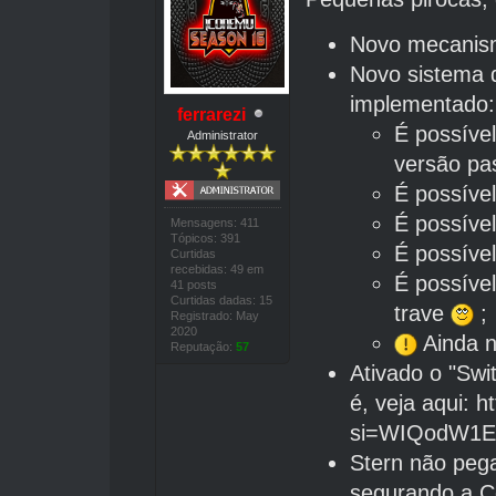
Novo mecanism
Novo sistema 
implementado:
ferrarezi
É possíve
Administrator
versão pa
É possível
É possível
Mensagens: 411
Tópicos: 391
É possível
Curtidas
recebidas: 49 em
É possível
41 posts
Curtidas dadas: 15
trave
;
Registrado: May
2020
Ainda n
Reputação:
57
Ativado o "Sw
é, veja aqui:
h
si=WIQodW1E
Stern não pega
segurando a C