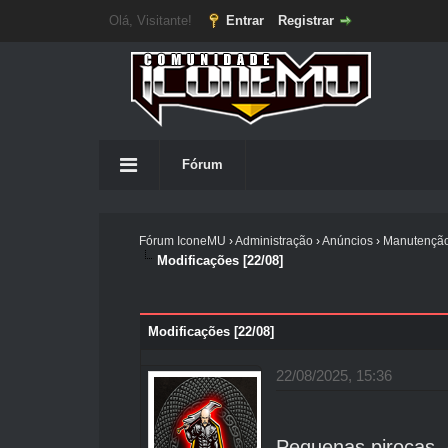
Olá, Visitante!
Entrar
Registrar
Fórum
Fórum IconeMU
›
Administração
›
Anúncios
›
Manutençã
Modificações [22/08]
Modificações [22/08]
22/08/2025, 15:36
Pequenas pirocas,