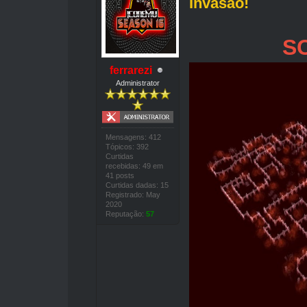
Invasão!
S
ferrarezi
Administrator
Mensagens: 412
Tópicos: 392
Curtidas
recebidas: 49 em
41 posts
Curtidas dadas: 15
Registrado: May
2020
Reputação:
57