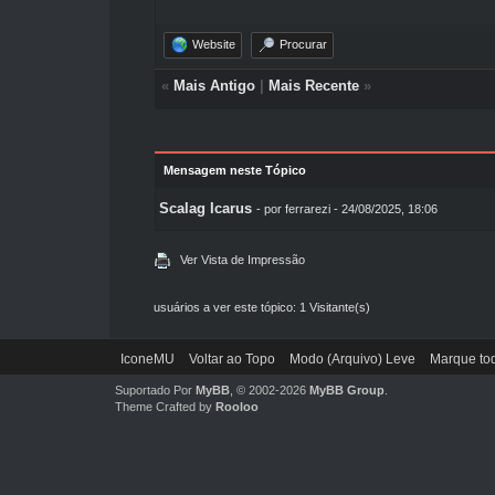
Website
Procurar
«
Mais Antigo
|
Mais Recente
»
Mensagem neste Tópico
Scalag Icarus
- por
ferrarezi
- 24/08/2025, 18:06
Ver Vista de Impressão
usuários a ver este tópico: 1 Visitante(s)
IconeMU
Voltar ao Topo
Modo (Arquivo) Leve
Marque tod
Suportado Por
MyBB
, © 2002-2026
MyBB Group
.
Theme Crafted by
Rooloo