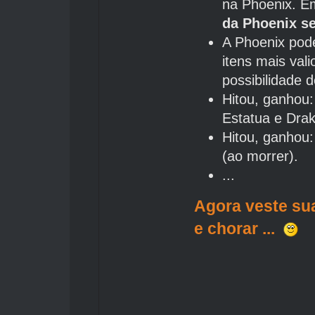
na Phoenix. E
da Phoenix s
A Phoenix pod
itens mais val
possibilidade 
Hitou, ganhou
Estatua e Drak
Hitou, ganhou
(ao morrer).
...
Agora veste sua
e chorar ...