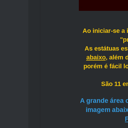
Ao iniciar-se 
"p
As estátuas e
abaixo
, além 
porém é fácil l
São 11 en
A grande área 
imagem abaix