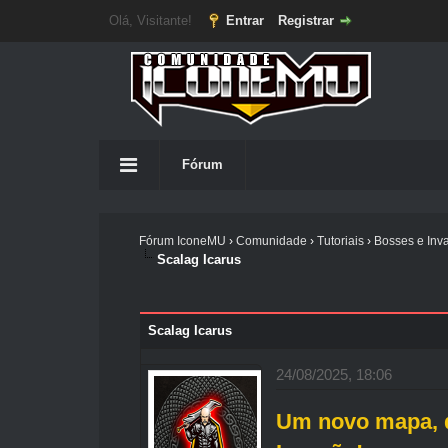
Olá, Visitante!
Entrar
Registrar
Fórum
Fórum IconeMU
›
Comunidade
›
Tutoriais
›
Bosses e Inv
Scalag Icarus
Scalag Icarus
24/08/2025, 18:06
Um novo mapa, 