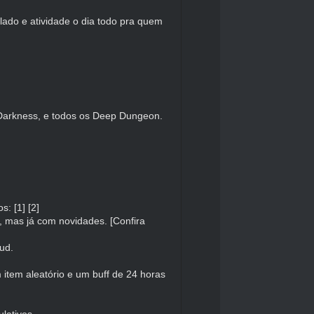
lado e atividade o dia todo pra quem
 Darkness, e todos os Deep Dungeon.
cos:
[1]
[2]
l, mas já com novidades.
[Confira
ud.
tem aleatório e um buff de 24 horas
lativos.