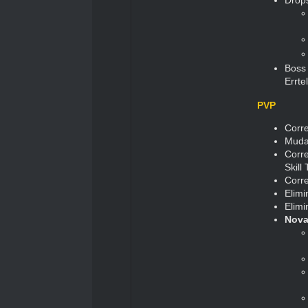
Boss 
Errte
PVP
Corr
Muda
Corre
Skill
Corr
Elimi
Elimi
Nova