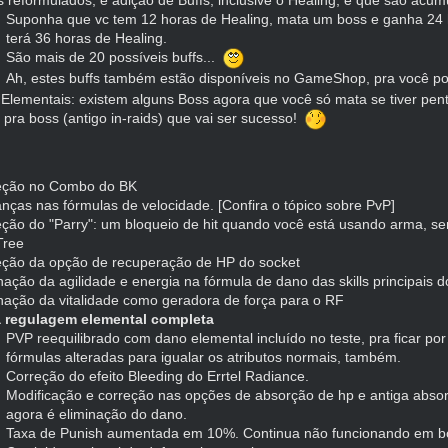
Suponha que vc tem 12 horas de Healing, mata um boss e ganha 24 
terá 36 horas de Healing.
São mais de 20 possíveis buffs...
Ah, estes buffs também estão disponíveis no GameShop, pra você po
Elementais: existem alguns Boss agora que você só mata se tiver pent
l pra boss (antigo in-raids) que vai ser sucesso!
eção no Combo do BK
nças nas fórmulas de velocidade.
[Confira o tópico sobre PvP]
ção do "Parry": um bloqueio de hit quando você está usando arma, s
 Tree
eção da opção de recuperação de HP do socket
nação da agilidade e energia na fórmula de dano das skills principais 
nação da vitalidade como geradora de força para o RF
 regulagem elemental completa
PVP reequilibrado com dano elemental incluído no teste, pra ficar p
fórmulas alteradas para igualar os atributos normais, também.
Correção do efeito Bleeding do Errtel Radiance.
Modificação e correção nas opções de absorção de hp e antiga abso
agora é eliminação do dano.
Taxa de Punish aumentada em 10%. Continua não funcionando em bo