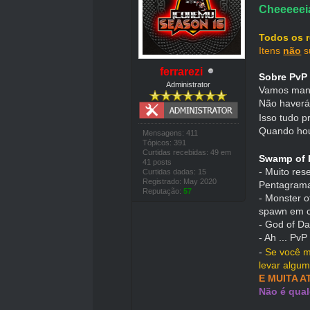
Cheeeeeia
Todos os r
Itens
não
s
ferrarezi
Sobre PvP
Administrator
Vamos mant
Não haverá
Isso tudo p
Quando hou
Mensagens: 411
Tópicos: 391
Curtidas recebidas: 49 em
Swamp of 
41 posts
- Muito res
Curtidas dadas: 15
Registrado: May 2020
Pentagram
Reputação:
57
- Monster o
spawn em c
- God of Da
- Ah ... Pv
-
Se você m
levar algum
E MUITA A
Não é qual