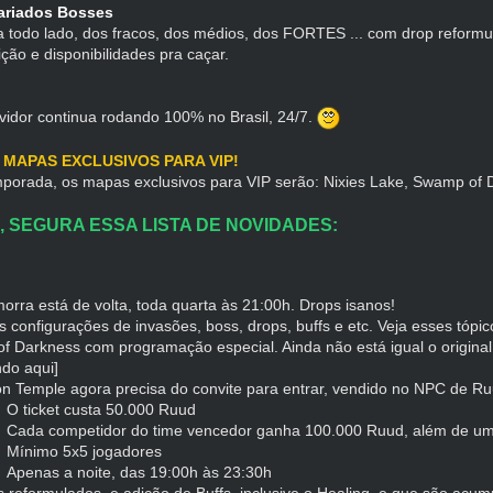
Variados Bosses
a todo lado, dos fracos, dos médios, dos FORTES ... com drop reformu
sição e disponibilidades pra caçar.
vidor continua rodando 100% no Brasil, 24/7.
 MAPAS EXCLUSIVOS PARA VIP!
mporada, os mapas exclusivos para VIP serão: Nixies Lake, Swamp of
, SEGURA ESSA LISTA DE NOVIDADES:
rra está de volta, toda quarta às 21:00h. Drops isanos!
 configurações de invasões, boss, drops, buffs e etc. Veja esses tópi
f Darkness com programação especial. Ainda não está igual o origina
ndo aqui]
ion Temple agora precisa do convite para entrar, vendido no NPC de Ru
O ticket custa 50.000 Ruud
Cada competidor do time vencedor ganha 100.000 Ruud, além de um i
Mínimo 5x5 jogadores
Apenas a noite, das 19:00h às 23:30h
 reformulados, e adição de Buffs, inclusive o Healing, e que são acumu