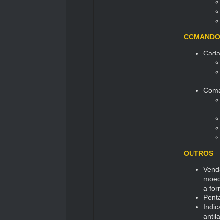
COMANDO
Cadas
Coma
OUTROS
Venda
moeda
a for
Penta
Indic
antil