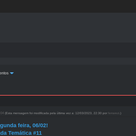
entos
1:04
(Esta mensagem foi modificada pela última vez a: 12/03/2023, 22:30 por
ferrarezi
.)
gunda feira, 06/02!
da Temática #11