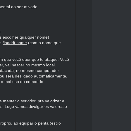
ntal ao ser ativado.
:
e escolher qualquer nome)
do
/loaddt nome
(com o nome que
m que você quer que te ataque. Você
r, vai nascer no mesmo local.
er atacada, no mesmo computador.
 ou será desligado automaticamente.
ar o mal uso do comando
 manter o servidor, pra valorizar a
s. Logo vamos divulgar os valores e
prio, ao equipar o penta (estilo