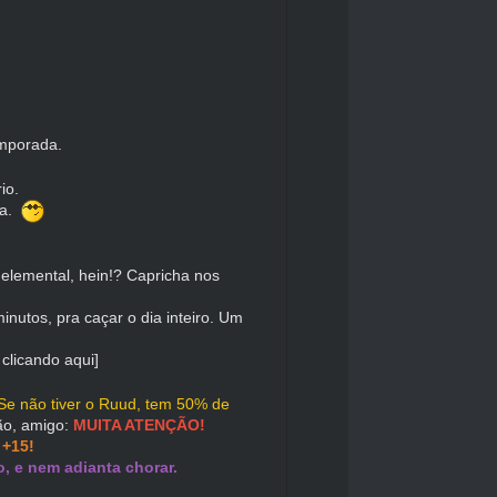
emporada.
io.
da.
 elemental, hein!? Capricha nos
nutos, pra caçar o dia inteiro. Um
 clicando aqui]
 Se não tiver o Ruud, tem 50% de
o, amigo:
MUITA ATENÇÃO!
+15!
, e nem adianta chorar.