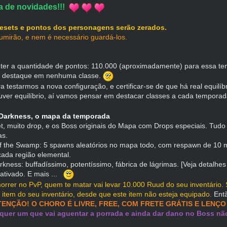
 de novidades!!!
esets e pontos dos personagens serão zerados.
umirão, e nem é necessário guardá-los.
er a quantidade de pontos: 110.000 (aproximadamente) para essa t
 destaque em nenhuma classe.
ra testarmos a nova configuração, e certificar-se de que há real equilíbr
ver equilíbrio, aí vamos pensar em destacar classes a cada tempora
Darkness, o mapa da temporada
et, muito drop, e os Boss originais do Mapa com Drops especiais. Tudo
as.
f the Swamp: 5 spawns aleatórios no mapa todo, com respawn de 10 mi
ada região elemental.
rkness: buffadíssimo, potentíssimo, fábrica de lágrimas.
[Veja detalhes
P ativado. E mais ...
orrer no PvP, quem te matar vai levar 10.000 Ruud do seu inventário.
 item do seu inventário, desde que este item não esteja equipado.
Entã
TENÇÃO! O CHORO É LIVRE, FREE, COM FRETE GRÁTIS E LENÇO 
quer um que vai aguentar a porrada e ainda dar dano no Boss não