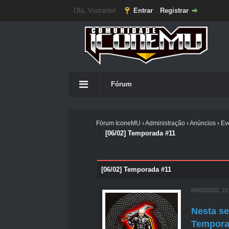
Olá, Visitante!
Entrar
Registrar
Fórum
Fórum IconeMU
›
Administração
›
Anúncios
›
Ev
[06/02] Temporada #11
0 votos - 0 Média
1
2
3
4
5
[06/02] Temporada #11
04/02/2023, 2
Nesta se
Tempora