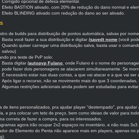
Corrigido opcional de defesa elemental.
Efeito BASTION ativado, com 20% de redução do dano normal e eleme
Efeito BLINDING ativado com redução do dano ao ser ativado.
S
tro de builds para distribuição de pontos automática, salvas por nome
Basta você fazer a sua distribuição e digitar
/savedt nome
(você pod
Quando quiser carregar uma distribuição salva, basta usar o coman
salvou)
ndo pra teste de PvP solo:
Basta digitar
/autopvp Fulano
, onde Fulano é o nome do personage
pode fazer dois personagens se atacarem simultaneamente. Se morre
É necessário estar nas duas contas, a que vai atacar e a que vai s
Após ligar o recurso, não se movimento mais do que 3 coordenadas,
Algumas restrições adicionais ainda podem ser estudadas para evit
 de itens personalizados, pra ajudar player "destempado", pra ajudar a
, e pra colocar um teto de preço, bem como ideias de valor para todo
ma correta de fazer a compra, para os interessados.
gramas agora irão ocupar 2x2 espaços no inventário, e não mais 3x3.
ador de Elemento do Penta não aparece mais em players, apenas no pró
ag).