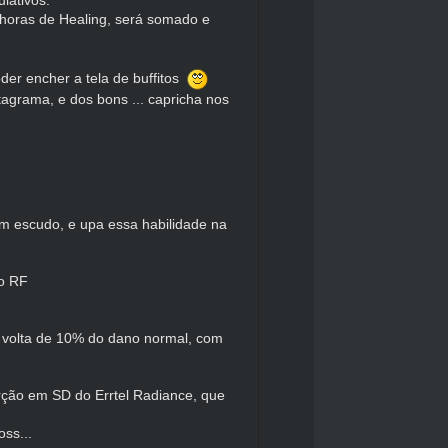
horas de Healing, será somado e
der encher a tela de buffitos
agrama, e dos bons ... capricha nos
em escudo, e upa essa habilidade na
do RF
or volta de 10% do dano normal, com
rção em SD do Errtel Radiance, que
ss...