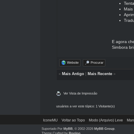
Tenta
Mais
Aprim
Tradu
E agora ch
Simbora br
Website
Procurar
«
Mais Antigo
|
Mais Recente
»
Ver Vista de Impressão
usuários a ver este tópico: 1 Visitante(s)
IconeMU
Voltar ao Topo
Modo (Arquivo) Leve
Marq
Suportado Por
MyBB
, © 2002-2026
MyBB Group
.
Theme Crafted by
Rooloo