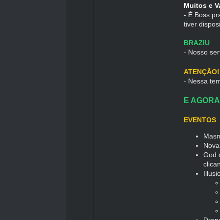
Muitos e 
- É Boss pr
tiver dispo
BRAZIU
- Nosso ser
ATENÇÃO!
- Nessa te
E AGORA
EVENTOS
Masmo
Novas
God o
clica
Illus
Drops