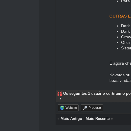
Para 
OUTRAS E
Dark
Dark
Grow
Ofici
Sist
E agora ch
Novatos ou
boas vinda
Os seguintes 1 usuário curtiram o p
•
Website
Procurar
«
Mais Antigo
|
Mais Recente
»