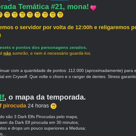
rada Temática #21, mona!
emos o servidor por volta de 12:00h e religaremos 
)
resets e pontos dos personagens zerados.
ud
não
sumirão, e nem é necessário guardá-los.
inuar com a quantidade de pontos: 112.000 (aproximadamente) para 
rial em Crywolf. Que volte o choro e o ranger de dentes. Stress garant
lf
, o mapa da temporada.
f pirocuda
24 horas
do são 3 Dark Elfs Pirocudas pelo mapa;
awn da Dark Elf pirocuda em 30 minutos;
butos e drops um pouco superiores a Medusa;
s...