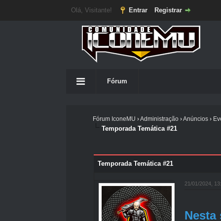
Olá, Visitante!
Entrar
Registrar
Fórum
Fórum IconeMU
›
Administração
›
Anúncios
›
Ev
Temporada Temática #21
0 votos - 0 Média
1
2
3
4
5
Temporada Temática #21
21/01/2024, 1
Nesta 