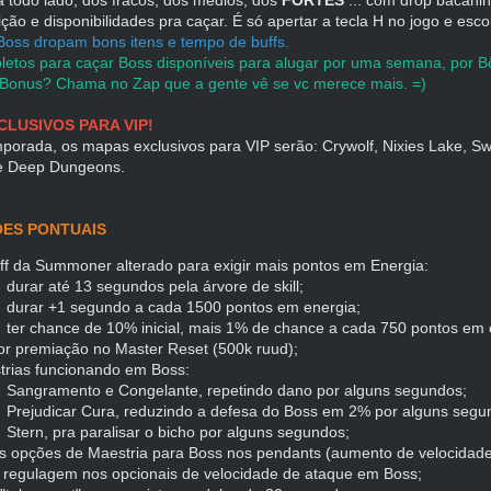
ição e disponibilidades pra caçar. É só apertar a tecla H no jogo e escol
Boss dropam bons itens e tempo de buffs.
letos para caçar Boss disponíveis para alugar por uma semana, por 
 Bonus? Chama no Zap que a gente vê se vc merece mais. =)
CLUSIVOS PARA VIP!
porada, os mapas exclusivos para VIP serão: Crywolf, Nixies Lake, S
e Deep Dungeons.
ES PONTUAIS
ff da Summoner alterado para exigir mais pontos em Energia:
durar até 13 segundos pela árvore de skill;
durar +1 segundo a cada 1500 pontos em energia;
ter chance de 10% inicial, mais 1% de chance a cada 750 pontos em 
or premiação no Master Reset (500k ruud);
trias funcionando em Boss:
Sangramento e Congelante, repetindo dano por alguns segundos;
Prejudicar Cura, reduzindo a defesa do Boss em 2% por alguns segu
Stern, pra paralisar o bicho por alguns segundos;
s opções de Maestria para Boss nos pendants (aumento de velocidade
 regulagem nos opcionais de velocidade de ataque em Boss;