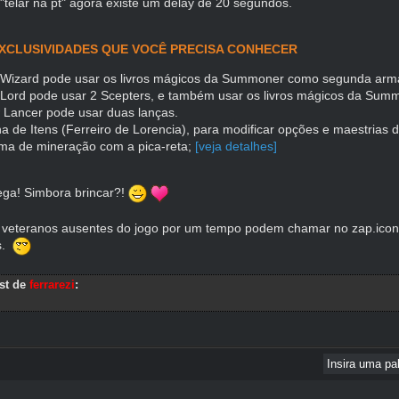
"telar na pt" agora existe um delay de 20 segundos.
XCLUSIVIDADES QUE VOCÊ PRECISA CONHECER
 Wizard pode usar os livros mágicos da Summoner como segunda arm
 Lord pode usar 2 Scepters, e também usar os livros mágicos da Sum
 Lancer pode usar duas lanças.
na de Itens (Ferreiro de Lorencia), para modificar opções e maestrias 
ema de mineração com a pica-reta;
[veja detalhes]
ega! Simbora brincar?!
 veteranos ausentes do jogo por um tempo podem chamar no
zap.ico
s.
ost de
ferrarezi
: