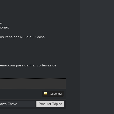
a;
moner;
dos itens por Ruud ou iCoins.
nemu.com
para ganhar cortesias de
Responder