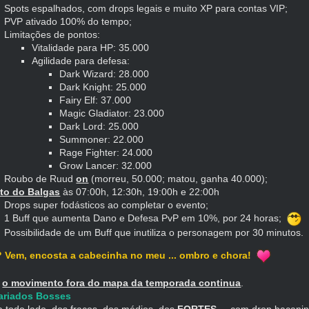
Spots espalhados, com drops legais e muito XP para contas VIP;
PVP ativado 100% do tempo;
Limitações de pontos:
Vitalidade para HP: 35.000
Agilidade para defesa:
Dark Wizard: 28.000
Dark Knight: 25.000
Fairy Elf: 37.000
Magic Gladiator: 23.000
Dark Lord: 25.000
Summoner: 22.000
Rage Fighter: 24.000
Grow Lancer: 32.000
Roubo de Ruud
on
(morreu, 50.000; matou, ganha 40.000);
to do Balgas
às 07:00h, 12:30h, 19:00h e 22:00h
Drops super fodásticos ao completar o evento;
1 Buff que aumenta Dano e Defesa PvP em 10%, por 24 horas;
Possibilidade de um Buff que inutiliza o personagem por 30 minutos.
? Vem, encosta a cabecinha no meu ... ombro e chora!
,
o movimento fora do mapa da temporada continua
.
Variados Bosses
a todo lado, dos fracos, dos médios, dos
FORTES
... com drop bacani