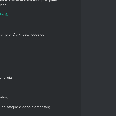
her...
Bônu$.
wamp of Darkness, todos os
energia
ndos;
 de ataque e dano elemental);