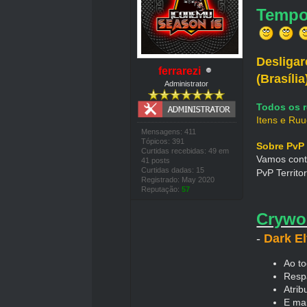
Tempo
Desligar
ferrarezi
(Brasília
Administrator
Todos os 
Itens e Ru
Mensagens: 411
Tópicos: 391
Sobre PvP
Curtidas recebidas: 49 em
Vamos cont
41 posts
Curtidas dadas: 15
PvP Territo
Registrado: May 2020
Reputação:
57
Crywo
-
Dark El
Ao to
Resp
Atri
E mai