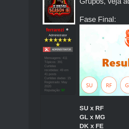
Grupos, veja a
Fase Final:
ferrarezi
Administrator
Mensagens: 411
Tópicos: 391
Curtidas
recebidas: 49 em
41 posts
Curtidas dadas: 15
Registrado: May
2020
Reputação:
57
SU x RF
GL x MG
DK x FE