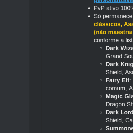
PvP ativo 100
Só permanece 
clássicos, As
(não maestra
conforme a list
Dark Wiz
Grand Soul
Dark Kni
Shield, As
Fairy Elf
:
comum, As
Magic Gla
Dragon Shi
Dark Lor
Shield, Ca
Summone