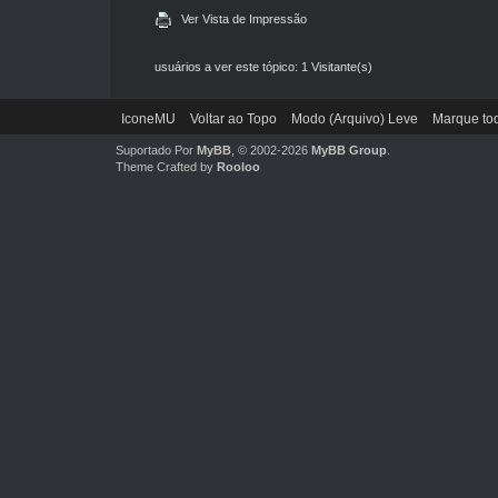
Ver Vista de Impressão
usuários a ver este tópico: 1 Visitante(s)
IconeMU
Voltar ao Topo
Modo (Arquivo) Leve
Marque tod
Suportado Por
MyBB
, © 2002-2026
MyBB Group
.
Theme Crafted by
Rooloo