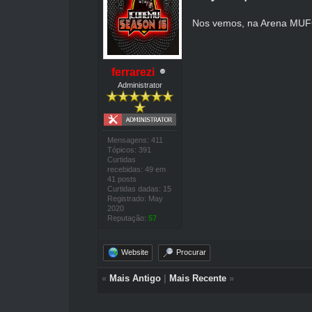
Nos vemos, na Arena MUFC 
ferrarezi
Administrator
Mensagens: 411
Tópicos: 391
Curtidas
recebidas: 49 em
41 posts
Curtidas dadas: 15
Registrado: May
2020
Reputação:
57
Website
Procurar
«
Mais Antigo
|
Mais Recente
»