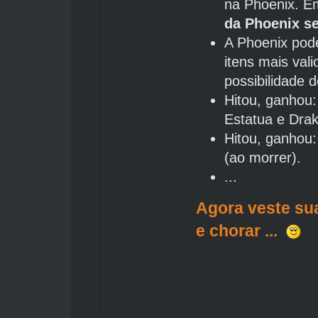
na Phoenix. E
da Phoenix s
A Phoenix pod
itens mais val
possibilidade 
Hitou, ganhou
Estatua e Drak
Hitou, ganhou
(ao morrer).
...
Agora veste sua
e chorar ...