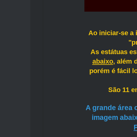
Ao iniciar-se 
"p
As estátuas e
abaixo
, além 
porém é fácil l
São 11 en
A grande área 
imagem abaix