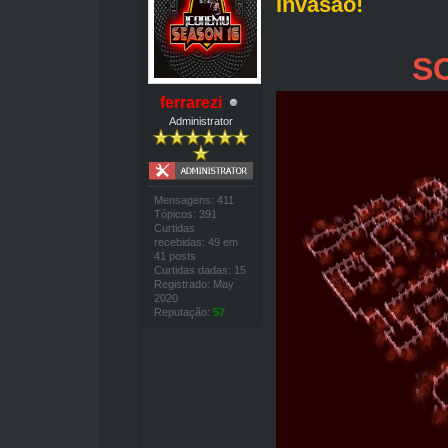
Invasão!
S
ferrarezi
Administrator
Mensagens: 411
Tópicos: 391
Curtidas
recebidas: 49 em
41 posts
Curtidas dadas: 15
Registrado: May
2020
Reputação:
57