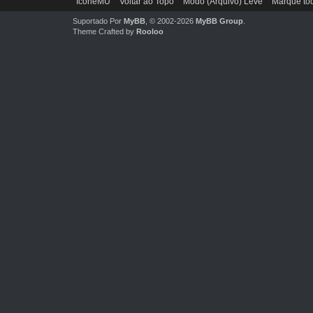
IconeMU
Voltar ao Topo
Modo (Arquivo) Leve
Marque tod
Suportado Por
MyBB
, © 2002-2026
MyBB Group
.
Theme Crafted by
Rooloo